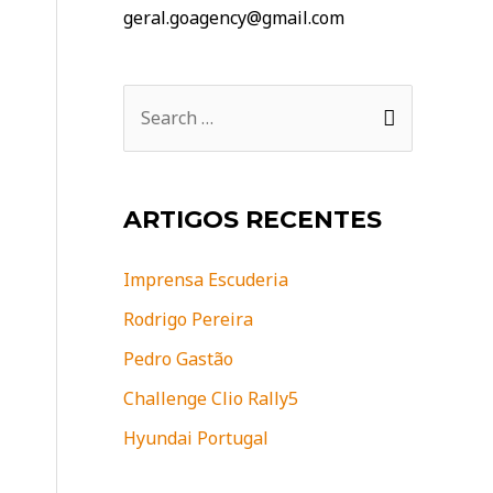
geral.goagency@gmail.com
S
e
a
r
ARTIGOS RECENTES
c
h
Imprensa Escuderia
f
Rodrigo Pereira
o
Pedro Gastão
r
Challenge Clio Rally5
:
Hyundai Portugal