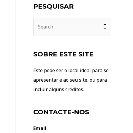
PESQUISAR
S
e
a
r
SOBRE ESTE SITE
c
h
Este pode ser o local ideal para se
f
apresentar e ao seu site, ou para
o
incluir alguns créditos.
r
:
CONTACTE-NOS
Email