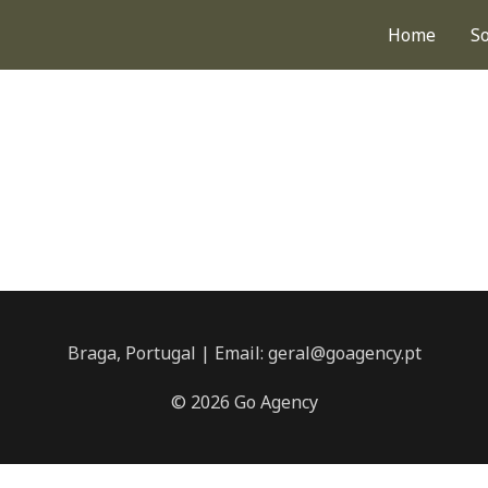
Home
S
Braga, Portugal | Email: geral@goagency.pt
© 2026 Go Agency